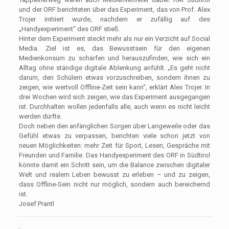
und der ORF berichteten über das Experiment, das von Prof. Alex
Trojer initiiert wurde, nachdem er zufällig auf des
„Handyexperiment“ des ORF stieß.
Hinter dem Experiment steckt mehr als nur ein Verzicht auf Social
Media. Ziel ist es, das Bewusstsein für den eigenen
Medienkonsum zu schärfen und herauszufinden, wie sich ein
Alltag ohne ständige digitale Ablenkung anfühlt. „Es geht nicht
darum, den Schülern etwas vorzuschreiben, sondern ihnen zu
zeigen, wie wertvoll Offline-Zeit sein kann“, erklärt Alex Trojer. In
drei Wochen wird sich zeigen, wie das Experiment ausgegangen
ist. Durchhalten wollen jedenfalls alle, auch wenn es nicht leicht
werden dürfte.
Doch neben den anfänglichen Sorgen über Langeweile oder das
Gefühl etwas zu verpassen, berichten viele schon jetzt von
neuen Möglichkeiten: mehr Zeit für Sport, Lesen, Gespräche mit
Freunden und Familie. Das Handyexperiment des ORF in Südtirol
könnte damit ein Schritt sein, um die Balance zwischen digitaler
Welt und realem Leben bewusst zu erleben – und zu zeigen,
dass Offline-Sein nicht nur möglich, sondern auch bereichernd
ist.
Josef Prantl