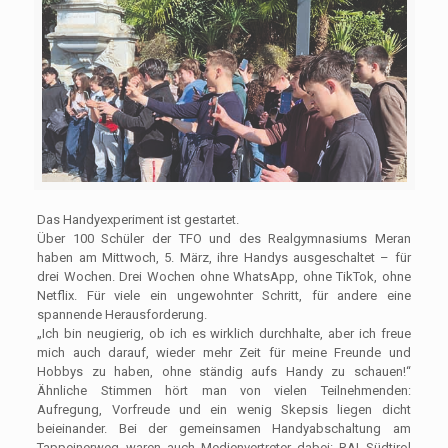
Das Handyexperiment ist gestartet.
Über 100 Schüler der TFO und des Realgymnasiums Meran
haben am Mittwoch, 5. März, ihre Handys ausgeschaltet – für
drei Wochen. Drei Wochen ohne Whats­App, ohne TikTok, ohne
Netflix. Für viele ein ungewohnter Schritt, für andere eine
spannende Herausforderung.
„Ich bin neugierig, ob ich es wirklich durchhalte, aber ich freue
mich auch darauf, wieder mehr Zeit für meine Freunde und
Hobbys zu haben, ohne ständig aufs Handy zu schauen!“
Ähnliche Stimmen hört man von vielen Teilnehmenden:
Aufregung, Vorfreude und ein wenig Skepsis liegen dicht
beieinander. Bei der gemeinsamen Handyabschaltung am
Tappeinerweg waren auch Medienvertreter dabei: RAI Südtirol