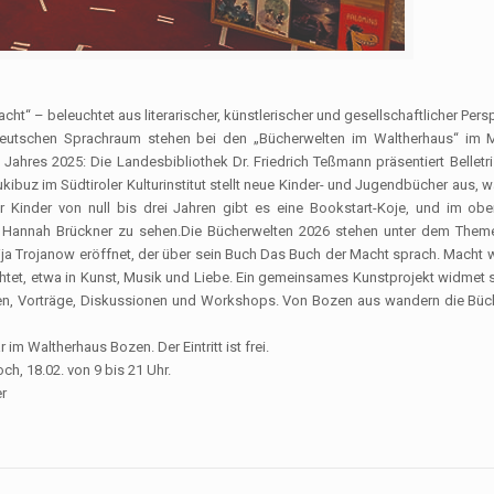
“ – beleuchtet aus literarischer, künstlerischer und gesellschaftlicher Persp
utschen Sprachraum stehen bei den „Bücherwelten im Waltherhaus“ im Mi
Jahres 2025: Die Landesbibliothek Dr. Friedrich Teßmann präsentiert Belletri
ibuz im Südtiroler Kulturinstitut stellt neue Kinder- und Jugendbücher aus, 
Für Kinder von null bis drei Jahren gibt es eine Bookstart-Koje, und im ob
on Hannah Brückner zu sehen.Die Bücherwelten 2026 stehen unter dem The
ija Trojanow eröffnet, der über sein Buch Das Buch der Macht sprach. Macht w
euchtet, etwa in Kunst, Musik und Liebe. Ein gemeinsames Kunstprojekt widmet 
en, Vorträge, Diskussionen und Workshops. Von Bozen aus wandern die Büc
im Waltherhaus Bozen. Der Eintritt ist frei.
h, 18.02. von 9 bis 21 Uhr.
er