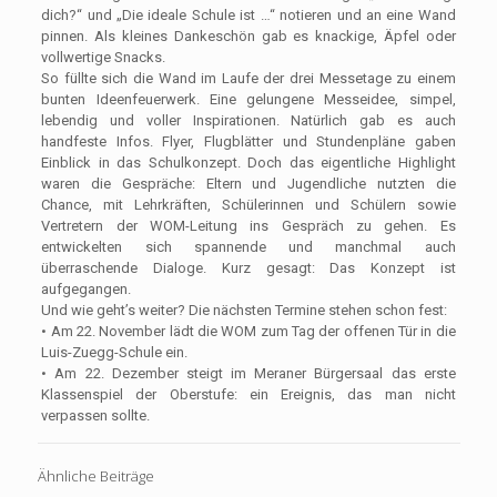
dich?“ und „Die ideale Schule ist …“ notieren und an eine Wand
pinnen. Als kleines Dankeschön gab es knackige, Äpfel oder
vollwertige Snacks.
So füllte sich die Wand im Laufe der drei Messetage zu einem
bunten Ideenfeuerwerk. Eine gelungene Messeidee, simpel,
lebendig und voller Inspirationen. Natürlich gab es auch
handfeste Infos. Flyer, Flugblätter und Stundenpläne gaben
Einblick in das Schulkonzept. Doch das eigentliche Highlight
waren die Gespräche: Eltern und Jugendliche nutzten die
Chance, mit Lehrkräften, Schülerinnen und Schülern sowie
Vertretern der WOM-Leitung ins Gespräch zu gehen. Es
entwickelten sich spannende und manchmal auch
überraschende Dialoge. Kurz gesagt: Das Konzept ist
aufgegangen.
Und wie geht’s weiter? Die nächsten Termine stehen schon fest:
• Am 22. November lädt die WOM zum Tag der offenen Tür in die
Luis-Zuegg-Schule ein.
• Am 22. Dezember steigt im Meraner Bürgersaal das erste
Klassenspiel der Oberstufe: ein Ereignis, das man nicht
verpassen sollte.
Ähnliche Beiträge