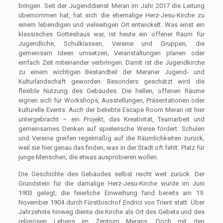
bringen. Seit der Jugenddienst Meran im Jahr 2017 die Leitung
übernommen hat, hat sich die ehemalige Herz-Jesu-Kirche zu
einem lebendigen und vielseitigen Ort entwickelt. Was einst ein
klassisches Gotteshaus war, ist heute ein offener Raum für
Jugendliche, Schulklassen, Vereine und Gruppen, die
gemeinsam Ideen umsetzen, Veranstaltungen planen oder
einfach Zeit miteinander verbringen. Damit ist die Jugendkirche
zu einem wichtigen Bestandteil der Meraner Jugend- und
Kulturlandschaft geworden. Besonders geschätzt wird die
flexible Nutzung des Gebäudes. Die hellen, offenen Räume
eignen sich für Workshops, Ausstellungen, Präsentationen oder
kulturelle Events. Auch der beliebte Escape Room Meran ist hier
untergebracht – ein Projekt, das Kreativität, Teamarbeit und
gemeinsames Denken auf spielerische Weise fördert. Schulen
und Vereine greifen regelmäßig auf die Räumlichkeiten zurück,
weil sie hier genau das finden, was in der Stadt oft fehlt: Platz für
junge Menschen, die etwas ausprobieren wollen.
Die Geschichte des Gebäudes selbst reicht weit zurück. Der
Grundstein für die damalige Herz-Jesu-Kirche wurde im Juni
1903 gelegt, die feierliche Einweihung fand bereits am 19.
November 1904 durch Fürstbischof Endrici von Trient statt. Über
Jahrzehnte hinweg diente die Kirche als Ort des Gebets und des
religiösen Lebens im Zentrum Merans. Doch mit den