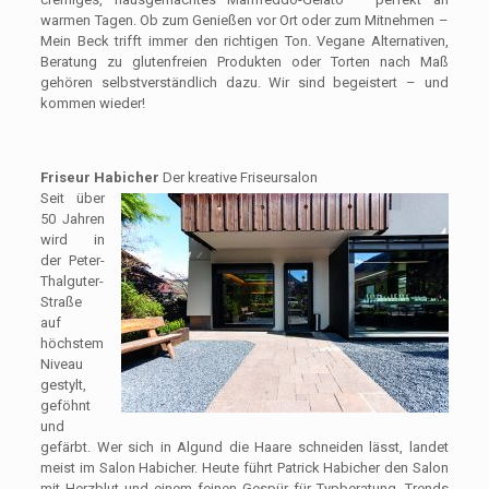
warmen Tagen. Ob zum Genießen vor Ort oder zum Mitnehmen –
Mein Beck trifft immer den richtigen Ton. Vegane Alternativen,
Beratung zu glutenfreien Produkten oder Torten nach Maß
gehören selbstverständlich dazu. Wir sind begeistert – und
kommen wieder!
Friseur Habicher
Der kreative Friseursalon
Seit über
50 Jahren
wird in
der Peter-
Thalguter-
Straße
auf
höchstem
Niveau
gestylt,
geföhnt
und
gefärbt. Wer sich in Algund die Haare schneiden lässt, landet
meist im Salon Habicher. Heute führt Patrick Habicher den Salon
mit Herzblut und einem feinen Gespür für Typberatung, Trends