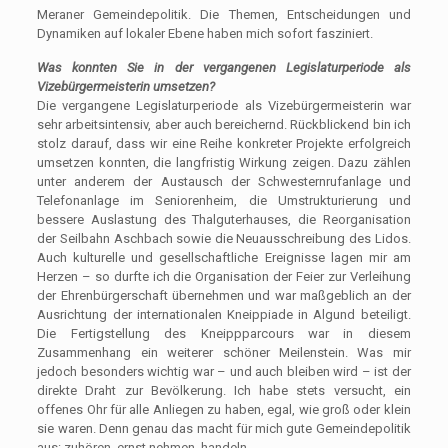
Meraner Gemeindepolitik. Die Themen, Entscheidungen und
Dynamiken auf lokaler Ebene haben mich sofort fasziniert.
Was konnten Sie in der vergangenen Legislaturperiode als
Vizebürgermeisterin umsetzen?
Die vergangene Legislaturperiode als Vizebürgermeisterin war
sehr arbeitsintensiv, aber auch bereichernd. Rückblickend bin ich
stolz darauf, dass wir eine Reihe konkreter Projekte erfolgreich
umsetzen konnten, die langfristig Wirkung zeigen. Dazu zählen
unter anderem der Austausch der Schwesternrufanlage und
Telefonanlage im Seniorenheim, die Umstrukturierung und
bessere Auslastung des Thalguterhauses, die Reorganisation
der Seilbahn Aschbach sowie die Neuausschreibung des Lidos.
Auch kulturelle und gesellschaftliche Ereignisse lagen mir am
Herzen – so durfte ich die Organisation der Feier zur Verleihung
der Ehrenbürgerschaft übernehmen und war maßgeblich an der
Ausrichtung der internationalen Kneippiade in Algund beteiligt.
Die Fertigstellung des Kneippparcours war in diesem
Zusammenhang ein weiterer schöner Meilenstein. Was mir
jedoch besonders wichtig war – und auch bleiben wird – ist der
direkte Draht zur Bevölkerung. Ich habe stets versucht, ein
offenes Ohr für alle Anliegen zu haben, egal, wie groß oder klein
sie waren. Denn genau das macht für mich gute Gemeindepolitik
aus: zuhören, ernst nehmen, handeln.