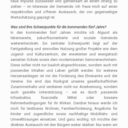
neue Impulse zuzulassen und gemeinsam an einem Strang zu
ziehen – im Interesse der Gemeinde. Ich freue mich auf einen
respektvollen und offenen Austausch, der von gegenseitiger
Wertschätzung geprägt ist.
Was sind Ihre Schwerpunkte für die kommenden fünf Jahre?
In den kommenden fünf Jahren möchte ich Algund als
lebenswerte, zukunftsorientierte und soziale Gemeinde
weiterentwickeln. Ein zentraler Schwerpunkt liegt auf der
Fertigstellung und sinnvollen Nutzung großer Projekte wie dem
Jugend- und Kulturzentrum, der erweiterten und energetisch
sanierten Schule sowie dem modernisierten Seniorenwohnheim.
Diese sollen nicht nur baulich abgeschlossen, sondern auch mit
passenden Inhalten und Leben gefüllt werden. Ein weiteres
Herzensanliegen ist mir die Förderung des Ehrenamts und der
Vereine. Sie sind das Rückgrat unseres gesellschaftlichen
Zusammenhalts und verdienen nicht nur Anerkennung, sondern
auch gezielte Unterstützung – sei es durch passende
Infrastruktur, finanzielle Mittel oder bessere
Rahmenbedingungen für ihr Wirken. Darüber hinaus werde ich
mich für leistbares Wohnen, Familienförderung, Angebote für
Kinder und Jugendliche sowie nachhaltige Mobilitäts- und
Umweltlösungen einsetzen. Und ganz wichtig: Ich möchte den
direkten Austausch mit den Bürgern weiter stärken. Nur wenn wir