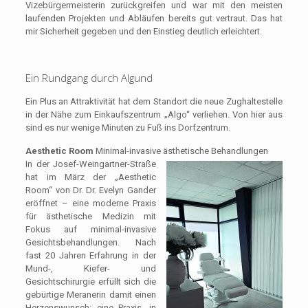
Vizebürgermeisterin zurückgreifen und war mit den meisten
laufenden Projekten und Abläufen bereits gut vertraut. Das hat
mir Sicherheit gegeben und den Einstieg deutlich erleichtert.
Ein Rundgang durch Algund
Ein Plus an Attraktivität hat dem Standort die neue Zughaltestelle
in der Nähe zum Einkaufszentrum „Algo“ verliehen. Von hier aus
sind es nur wenige Minuten zu Fuß ins Dorfzentrum.
Aesthetic Room
Minimal-invasive ästhetische Behandlungen
In der Josef-Weingartner-Straße
hat im März der „Aesthetic
Room“ von Dr. Dr. Evelyn Gander
eröffnet – eine moderne Praxis
für ästhetische Medizin mit
Fokus auf minimal-invasive
Gesichtsbehandlungen. Nach
fast 20 Jahren Erfahrung in der
Mund-, Kiefer- und
Gesichtschirurgie erfüllt sich die
gebürtige Meranerin damit einen
Herzenswunsch: eine Praxis, in