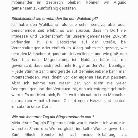
miteinander im Gespräch bleiben, können wir Algund
gemeinsam zukunftsfähig gestalten.
Rückblickend wie empfanden Sie den Wahlkampf?
Ich habe den Wahlkampf als eine sehr intensive, aber auch
bereichernde Zeit erlebt. Es war spürbar, dass im Dorf viel
Interesse und Leidenschaft für unsere gemeinsame Zukunft
vorhanden ist. Die Gespräche auf der Straße, bei
Veranstaltungen oder einfach im Alltag haben mir gezeigt, wie
sehr den Menschen Algund am Herzen liegt – und wie groß das
Bedürfnis nach Mitgestaltung ist. Natürlich hätte ich mir
gewünscht, dass sich noch mehr Bürger an der Wahl beteiligen
– jede Stimme zählt, und gerade auf Gemeindeebene kann man
mitentscheiden, was direkt vor der eigenen Haustür passiert.
Aber ich nehme aus dieser Zeit vor allem die vielen
Begegnungen und das Vertrauen mit, das mir entgegengebracht
wurde. Es motiviert mich, Politik weiterhin nah bei den Menschen
zu machen – mit offenem Ohr, offenem Herzen und echtem
Einsatz für unser Dorf.
Wie sah Ihr erster Tag als Bürgermeisterin aus ?
Mein erster Tag als Bürgermeisterin war intensiv – ich wurde im
wahrsten Sinne des Wortes gleich ins kalte Wasser geworfen.
Zum Glück konnte ich auf meine Erfahrung als