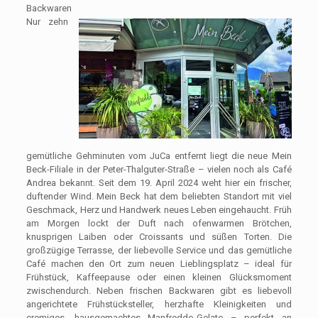
Backwaren
Nur zehn
gemütliche Gehminuten vom JuCa entfernt liegt die neue Mein
Beck-Filiale in der Peter-Thalguter-Straße – vielen noch als Café
Andrea bekannt. Seit dem 19. April 2024 weht hier ein frischer,
duftender Wind. Mein Beck hat dem beliebten Standort mit viel
Geschmack, Herz und Handwerk neues Leben eingehaucht. Früh
am Morgen lockt der Duft nach ofenwarmen Brötchen,
knusprigen Laiben oder Croissants und süßen Torten. Die
großzügige Terrasse, der liebevolle Service und das gemütliche
Café machen den Ort zum neuen Lieblingsplatz – ideal für
Frühstück, Kaffeepause oder einen kleinen Glücksmoment
zwischendurch. Neben frischen Backwaren gibt es liebevoll
angerichtete Frühstücksteller, herzhafte Kleinigkeiten und
cremiges, hausgemachtes Manfreddo-Gelato – perfekt an