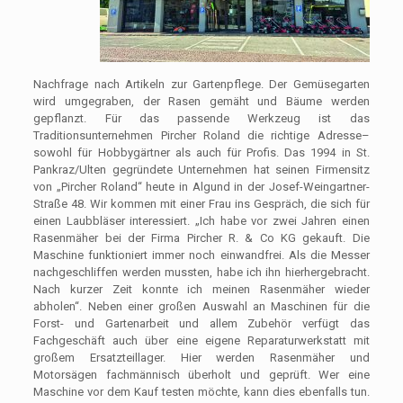
Nachfrage nach Artikeln zur Gartenpflege. Der Gemüsegarten
wird umgegraben, der Rasen gemäht und Bäume werden
gepflanzt. Für das passende Werkzeug ist das
Traditionsunternehmen Pircher Roland die richtige Adresse–
sowohl für Hob­bygärtner als auch für Profis. Das 1994 in St.
Pankraz/Ulten gegründete Unternehmen hat seinen Firmensitz
von „Pircher Roland“ heute in Algund in der Josef-Weingartner-
Straße 48. Wir kommen mit einer Frau ins Gespräch, die sich für
einen Laubbläser interessiert. „Ich habe vor zwei Jahren einen
Rasenmäher bei der Firma Pircher R. & Co KG gekauft. Die
Maschine funktioniert immer noch einwandfrei. Als die Messer
nach­geschliffen werden mussten, habe ich ihn hierhergebracht.
Nach kurzer Zeit konnte ich meinen Rasenmäher wieder
abholen“. Neben einer großen Auswahl an Maschinen für die
Forst- und Gartenarbeit und allem Zubehör verfügt das
Fachgeschäft auch über eine eigene Reparaturwerkstatt mit
großem Ersatzteillager. Hier werden Rasenmäher und
Motorsägen fachmännisch überholt und geprüft. Wer eine
Maschine vor dem Kauf testen möchte, kann dies ebenfalls tun.