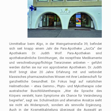
Unmittelbar beim Algo, in der Weingartnerstraße 39, befindet
sich seit knapp einem Jahr die Para-Apotheke „JucCa“ der
Apothekerin Dr. Judith Wolf. Para-Apotheken sind
apothekenähnliche Einrichtungen, die rezeptfreie Medikamente
und verschreibungspflichtige Tierarzneien anbieten – geführt
werden dürfen sie nur von approbierten Apothekern. Dr. Judith
Wolf bringt über 20 Jahre Erfahrung mit und verbindet
klassisches pharmazeutisches Wissen mit ihrer Leidenschaft für
ganzheitliche Gesundheit. Ein Fokus liegt auf natürlichen
Heilmethoden – etwa Gemmo-, Phyto- und Mykotherapie oder
australischer Buschblütentherapie. „Wer die Sprache des
Körpers versteht, kann Symptome als Chance für Veränderung
begreifen“, sagt sie. Schulmedizin und alternative Ansätze sieht
sie nicht als Widerspruch, sondern als sinnvolle Ergänzung.
Auch in der Kosmetikabteilung überzeugt die Auswahl an