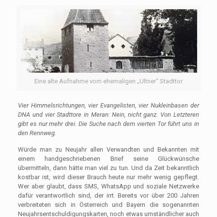
Eine alte Aufnahme vom ehemaligen „Ultner“ Stadttor
Vier Himmelsrichtungen, vier Evangelisten, vier Nukleinbasen der
DNA und vier Stadttore in Meran: Nein, nicht ganz. Von Letzteren
gibt es nur mehr drei. Die Suche nach dem vierten Tor führt uns in
den Rennweg.
Würde man zu Neujahr allen Verwandten und Bekannten mit
einem handgeschriebenen Brief seine Glückwünsche
übermitteln, dann hätte man viel zu tun. Und da Zeit bekanntlich
kostbar ist, wird dieser Brauch heute nur mehr wenig gepflegt.
Wer aber glaubt, dass SMS, WhatsApp und soziale Netzwerke
dafür verantwortlich sind, der irrt. Bereits vor über 200 Jahren
verbreiteten sich in Österreich und Bayern die sogenannten
Neujahrsentschuldigungskarten, noch etwas umständlicher auch