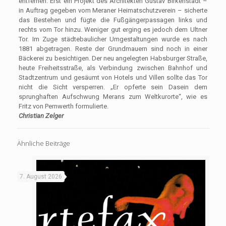
entfernen. Erst ein Projekt des Architekten Gustav Birkenstädt –
in Auftrag gegeben vom Meraner Heimatschutzverein – sicherte
das Bestehen und fügte die Fußgängerpassagen links und
rechts vom Tor hinzu. Weniger gut erging es jedoch dem Ultner
Tor. Im Zuge städtebaulicher Umgestaltungen wurde es nach
1881 abgetragen. Reste der Grundmauern sind noch in einer
Bäckerei zu besichtigen. Der neu angelegten Habsburger Straße,
heute Freiheitsstraße, als Verbindung zwischen Bahnhof und
Stadtzentrum und gesäumt von Hotels und Villen sollte das Tor
nicht die Sicht versperren. „Er opferte sein Dasein dem
sprunghaften Aufschwung Merans zum Weltkurorte“, wie es
Fritz von Pernwerth formulierte.
Christian Zelger
Ähnliche Beiträge
7. August 2026