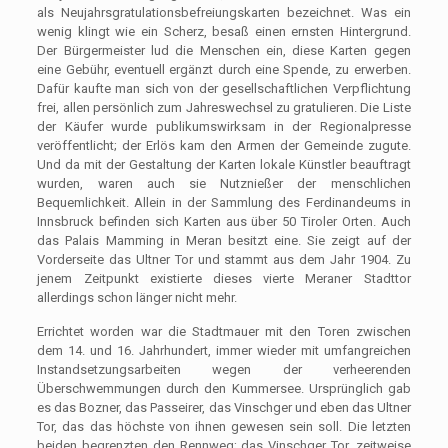
als Neujahrsgratulationsbefreiungskarten bezeichnet. Was ein
wenig klingt wie ein Scherz, besaß einen ernsten Hintergrund.
Der Bürgermeister lud die Menschen ein, diese Karten gegen
eine Gebühr, eventuell ergänzt durch eine Spende, zu erwerben.
Dafür kaufte man sich von der gesellschaftlichen Verpflichtung
frei, allen persönlich zum Jahreswechsel zu gratulieren. Die Liste
der Käufer wurde publikumswirksam in der Regionalpresse
veröffentlicht; der Erlös kam den Armen der Gemeinde zugute.
Und da mit der Gestaltung der Karten lokale Künstler beauftragt
wurden, waren auch sie Nutznießer der menschlichen
Bequemlichkeit. Allein in der Sammlung des Ferdinandeums in
Innsbruck befinden sich Karten aus über 50 Tiroler Orten. Auch
das Palais Mamming in Meran besitzt eine. Sie zeigt auf der
Vorderseite das Ultner Tor und stammt aus dem Jahr 1904. Zu
jenem Zeitpunkt existierte dieses vierte Meraner Stadttor
allerdings schon länger nicht mehr.
Errichtet worden war die Stadtmauer mit den Toren zwischen
dem 14. und 16. Jahrhundert, immer wieder mit umfangreichen
Instandsetzungsarbeiten wegen der verheerenden
Überschwemmungen durch den Kummersee. Ursprünglich gab
es das Bozner, das Passeirer, das Vinschger und eben das Ultner
Tor, das das höchste von ihnen gewesen sein soll. Die letzten
beiden begrenzten den Rennweg; das Vinschger Tor, zeitweise