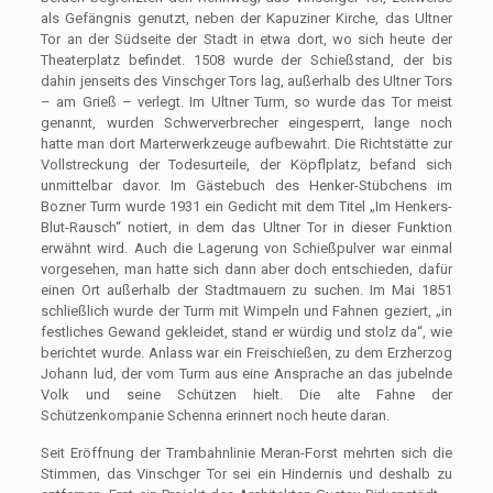
als Gefängnis genutzt, neben der Kapuziner Kirche, das Ultner
Tor an der Südseite der Stadt in etwa dort, wo sich heute der
Theaterplatz befindet. 1508 wurde der Schießstand, der bis
dahin jenseits des Vinschger Tors lag, außerhalb des Ultner Tors
– am Grieß – verlegt. Im Ultner Turm, so wurde das Tor meist
genannt, wurden Schwerverbrecher eingesperrt, lange noch
hatte man dort Marterwerkzeuge aufbewahrt. Die Richtstätte zur
Vollstreckung der Todesurteile, der Köpflplatz, befand sich
unmittelbar davor. Im Gästebuch des Henker-Stübchens im
Bozner Turm wurde 1931 ein Gedicht mit dem Titel „Im Henkers-
Blut-Rausch“ notiert, in dem das Ultner Tor in dieser Funktion
erwähnt wird. Auch die Lagerung von Schießpulver war einmal
vorgesehen, man hatte sich dann aber doch entschieden, dafür
einen Ort außerhalb der Stadtmauern zu suchen. Im Mai 1851
schließlich wurde der Turm mit Wimpeln und Fahnen geziert, „in
festliches Gewand gekleidet, stand er würdig und stolz da“, wie
berichtet wurde. Anlass war ein Freischießen, zu dem Erzherzog
Johann lud, der vom Turm aus eine Ansprache an das jubelnde
Volk und seine Schützen hielt. Die alte Fahne der
Schützenkompanie Schenna erinnert noch heute daran.
Seit Eröffnung der Trambahnlinie Meran-Forst mehrten sich die
Stimmen, das Vinschger Tor sei ein Hindernis und deshalb zu