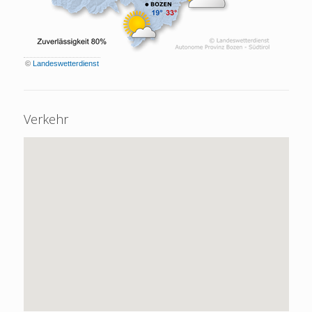
©
Landeswetterdienst
Verkehr