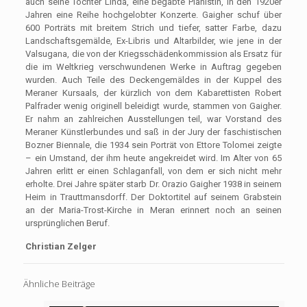
auch seine Tochter Linda, eine begabte Pianistin, in den 1920er
Jahren eine Reihe hochgelobter Konzerte. Gaigher schuf über
600 Porträts mit breitem Strich und tiefer, satter Farbe, dazu
Landschaftsgemälde, Ex-Libris und Altarbilder, wie jene in der
Valsugana, die von der Kriegsschädenkommission als Ersatz für
die im Weltkrieg verschwundenen Werke in Auftrag gegeben
wurden. Auch Teile des Deckengemäldes in der Kuppel des
Meraner Kursaals, der kürzlich von dem Kabarettisten Robert
Palfrader wenig originell beleidigt wurde, stammen von Gaigher.
Er nahm an zahlreichen Ausstellungen teil, war Vorstand des
Meraner Künstlerbundes und saß in der Jury der faschistischen
Bozner Biennale, die 1934 sein Porträt von Ettore Tolomei zeigte
– ein Umstand, der ihm heute angekreidet wird. Im Alter von 65
Jahren erlitt er einen Schlaganfall, von dem er sich nicht mehr
erholte. Drei Jahre später starb Dr. Orazio Gaigher 1938 in seinem
Heim in Trauttmansdorff. Der Doktortitel auf seinem Grabstein
an der Maria-Trost-Kirche in Meran erinnert noch an seinen
ursprünglichen Beruf.
Christian Zelger
Ähnliche Beiträge