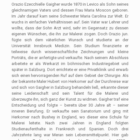
Orazio Ezecchielle Gaigher wurde 1870 in Levico als Sohn seines
gleichnamigen Vaters und dessen Frau Maria Moscon geboren.
Im Jahr darauf kam seine Schwester Maria Carolina zur Welt. Er
wuchs in einfachen Verhältnissen auf. Sein Vater war Lehrer und
wollte, dass der Sohn Arzt wird, sehr im Gegensatz zu dessen
eigenen Wünschen, die ihn zur Malerei zogen. Doch Orazio jun.
fügte sich dem väterlichen Wunsch und studierte an der
Universität Innsbruck Medizin. Sein Studium finanzierte er
teilweise durch wissenschaftliche Zeichnungen und kleine
Porträts, die er anfertigte und verkaufte. Nach seinem Abschluss
arbeitete er als Werkarzt im böhmischen Industriegebiet und
später in Salzburg. Dort errichtete er eine Privatklinik und erwarb
sich einen hervorragenden Ruf auf dem Gebiet der Chirurgie. Als
der bekannte Maler Hubert von Herkomer auf der Durchreise war
und sich von Gaigher in Salzburg behandeln ließ, erkannte dieser
seine Leidenschaft und sein Talent für die Malerei und
überzeugte ihn, sich ganz der Kunst zu widmen. Gaigher traf eine
Entscheidung und folgte – bereits über 30 Jahre alt – seiner
inneren Berufung. Er verkaufte sein Sanatorium und ging mit
Herkomer nach Bushey in England, wo dieser eine Schule für
Malerei leitete. Nach zwei Jahren in England folgten
Studienaufenthalte in Frankreich und Spanien. Doch drei
Jahrzehnte lang war Meran sein Lebensmittelpunkt. Hier gab