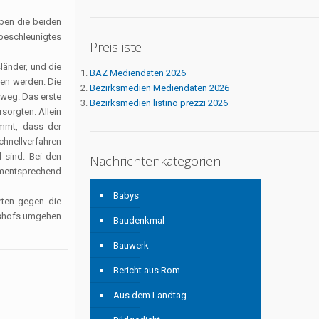
aben die beiden
beschleunigtes
Preisliste
änder, und die
BAZ Mediendaten 2026
gen werden. Die
Bezirksmedien Mediendaten 2026
mweg. Das erste
Bezirksmedien listino prezzi 2026
sorgten. Allein
ommt, dass der
hnellverfahren
 sind. Bei den
Nachrichtenkategorien
ementsprechend
Babys
rten gegen die
htshofs umgehen
Baudenkmal
Bauwerk
Bericht aus Rom
Aus dem Landtag