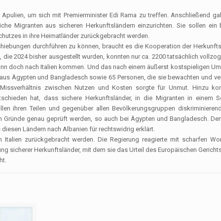
 Apulien, um sich mit Premierminister Edi Rama zu treffen. Anschließend g
che Migranten aus sicheren Herkunftsländern einzurichten. Sie sollen ein 
chutzes in ihre Heimatländer zurückgebracht werden.
ebungen durchführen zu können, braucht es die Kooperation der Herkunftsl
 die 2024 bisher ausgestellt wurden, konnten nur ca. 2200 tatsächlich vollzo
dann doch nach Italien kommen. Und das nach einem äußerst kostspieligen U
n aus Ägypten und Bangladesch sowie 65 Personen, die sie bewachten und ver
es Missverhältnis zwischen Nutzen und Kosten sorgte für Unmut. Hinzu k
schieden hat, dass sichere Herkunftsländer, in die Migranten in einem Sc
len ihren Teilen und gegenüber allen Bevölkerungsgruppen diskriminierend
len Gründe genau ge­prüft werden, so auch bei Ägypten und Bangladesch. D
 diesen Ländern nach Albanien für rechtswidrig erklärt.
 Italien zurückgebracht werden. Die Regierung reagierte mit scharfen Wo
egung sicherer Herkunftsländer, mit dem sie das Urteil des Europäischen Geric
ht.