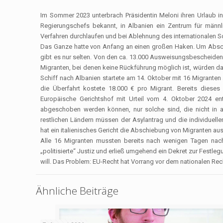
Im Sommer 2023 unterbrach Präsidentin Meloni ihren Urlaub in
Regierungschefs bekannt, in Albanien ein Zentrum für männli
Verfahren durchlaufen und bei Ablehnung des internationalen S
Das Ganze hatte von Anfang an einen großen Haken. Um Abschi
gibt es nur selten. Von den ca. 13.000 Ausweisungsbescheiden,
Migranten, bei denen keine Rückführung möglich ist, würden 
Schiff nach Albanien startete am 14. Oktober mit 16 Migrante
die Überfahrt kostete 18.000 € pro Migrant. Bereits dies
Europäische Gerichtshof mit Urteil vom 4. Oktober 2024 ent
abgeschoben werden können, nur solche sind, die nicht in al
restlichen Ländern müssen der Asylantrag und die individuel
hat ein italienisches Gericht die Abschiebung von Migranten aus
Alle 16 Migranten mussten bereits nach wenigen Tagen nach
„politisierte“ Justiz und erließ umgehend ein Dekret zur Festl
will. Das Problem: EU-Recht hat Vorrang vor dem na­tionalen Rec
Ähnliche Beiträge