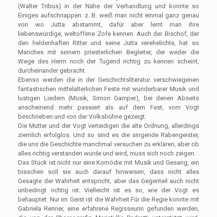
(Walter Tribus) in der Nähe der Verhandlung und konnte so
Einiges aufschnappen. z. B. weiß man nicht einmal ganz genau
von wo Jutta abstammt, dafür aber lernt man ihre
liebenswürdige, weltoffene Zofe kennen. Auch der Bischof, der
den heldenhaften Ritter und seine Jutta verehelichte, hat so
Manches mit seinem priesterlichen Begleiter, der weder die
Wege des Herrn noch der Tugend richtig zu kennen scheint,
durcheinander gebracht.
Ebenso werden die in der Geschichtsliteratur verschwiegenen
fantastischen mittelalterlichen Feste mit wunderbarer Musik und
lustigen Liedern (Musik, Simon Gamper), bei denen Abseits
anscheinend mehr passiert als auf dem Fest, vom Vogt
beschrieben und von der Volksbühne gezeigt.
Die Mutter und der Vogt verteidigen die alte Ordnung, allerdings
ziemlich erfolglos. Und so sind es die singende Rabengeister,
die uns die Geschichte manchmal versuchen zu erklären, aber ob
alles richtig verstanden wurde und wird, muss sich noch zeigen.
Das Stück ist nicht nur eine Komödie mit Musik und Gesang, ein
bisschen soll sie auch darauf hinweisen, dass nicht alles
Gesagte der Wahrheit entspricht, aber das Gegenteil auch nicht
unbedingt richtig ist. Vielleicht ist es so, wie der Vogt es
behauptet: Nur im Geist ist die Wahrheit.Für die Regie konnte mit
Gabriela Renner, eine erfahrene Regisseurin gefunden werden,