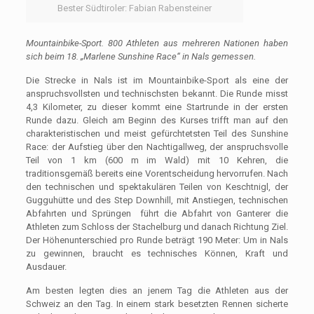
Bester Südtiroler: Fabian Rabensteiner
Mountainbike-Sport. 800 Athleten aus mehreren Nationen haben
sich beim 18. „Marlene Sunshine Race“ in Nals gemessen.
Die Strecke in Nals ist im Mountainbike-Sport als eine der
anspruchsvollsten und technischsten bekannt. Die Runde misst
4,3 Kilometer, zu dieser kommt eine Startrunde in der ersten
Runde dazu. Gleich am Beginn des Kurses trifft man auf den
charakteristischen und meist gefürchtetsten Teil des Sunshine
Race: der Aufstieg über den Nachtigallweg, der anspruchsvolle
Teil von 1 km (600 m im Wald) mit 10 Kehren, die
traditionsgemäß bereits eine Vorentscheidung hervorrufen. Nach
den technischen und spektakulären Teilen von Keschtnigl, der
Gugguhütte und des Step Downhill, mit Anstiegen, technischen
Abfahrten und Sprüngen führt die Abfahrt von Ganterer die
Athleten zum Schloss der Stachelburg und danach Richtung Ziel.
Der Höhenunterschied pro Runde beträgt 190 Meter: Um in Nals
zu gewinnen, braucht es technisches Können, Kraft und
Ausdauer.
Am besten legten dies an jenem Tag die Athleten aus der
Schweiz an den Tag. In einem stark besetzten Rennen sicherte