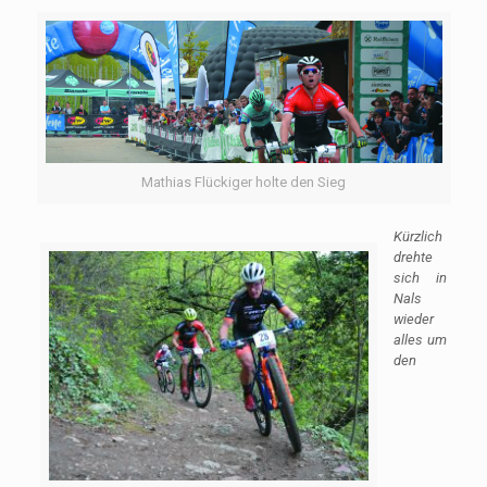
Mathias Flückiger holte den Sieg
Kürzlich
drehte
sich in
Nals
wieder
alles um
den