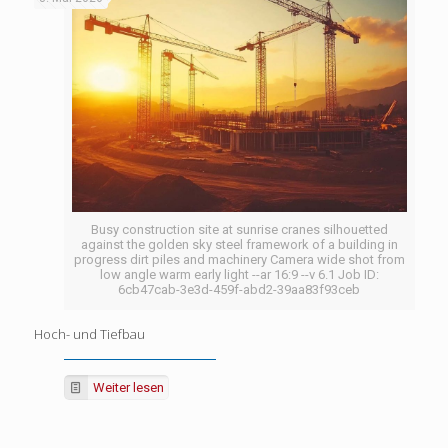
Busy construction site at sunrise cranes silhouetted
against the golden sky steel framework of a building in
progress dirt piles and machinery Camera wide shot from
low angle warm early light --ar 16:9 --v 6.1 Job ID:
6cb47cab-3e3d-459f-abd2-39aa83f93ceb
Hoch- und Tiefbau
Weiter lesen